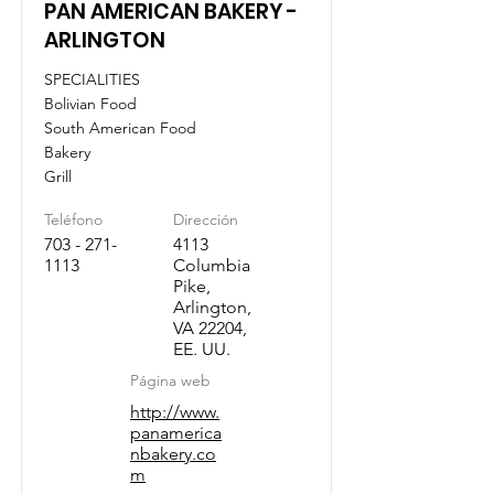
PAN AMERICAN BAKERY -
ARLINGTON
SPECIALITIES
Bolivian Food
South American Food
Bakery
Grill
Teléfono
Dirección
703 - 271-
4113
1113
Columbia
Pike,
Arlington,
VA 22204,
EE. UU.
Página web
http://www.
panamerica
nbakery.co
m