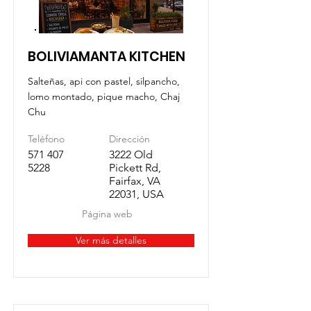
BOLIVIAMANTA KITCHEN
Salteñas, api con pastel, silpancho,
lomo montado, pique macho, Chaj
Chu
Teléfono
Dirección
571 407
3222 Old
5228
Pickett Rd,
Fairfax, VA
22031, USA
Página web
Ver más detalles