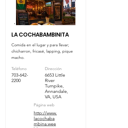
LA COCHABAMBINITA
Comida en el lugar y para llevar;
chicharron, fricasé, lapping, pique
macho.
Teléfono
Dirección
703-642-
6653 Little
2200
River
Turnpike,
Annandale,
VA, USA
Página web
http://www.
lacochaba
mbina.wee