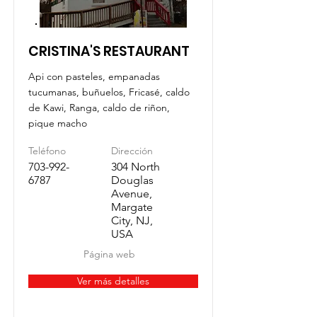
CRISTINA'S RESTAURANT
Api con pasteles, empanadas
tucumanas, buñuelos, Fricasé, caldo
de Kawi, Ranga, caldo de riñon,
pique macho
Teléfono
Dirección
703-992-
304 North
6787
Douglas
Avenue,
Margate
City, NJ,
USA
Página web
Ver más detalles