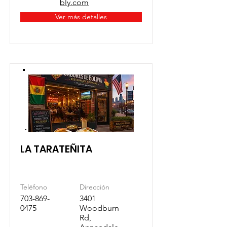
bly.com
Ver más detalles
LA TARATEÑITA
Teléfono
Dirección
703-869-
3401
0475
Woodburn
Rd,