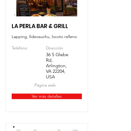
LA PERLA BAR & GRILL
Lapping, fideosuchu, locoto relleno
Teléfono
Dirección
36 S Glebe
Rd,
Arlington,
VA 22204,
USA
Página web
Ver más detalles