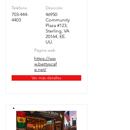
Teléfono
Dirección
703-444-
46950
4403
Community
Plaza #123,
Sterling, VA
20164, EE.
UU.
Página web
https://ww
w.bettyscaf
e.net/
Ver más detalles