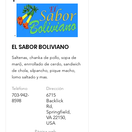
EL SABOR BOLIVIANO
Saltenas, chanka de pollo, sopa de
man[i, enrrollado de cerdo, sandwich
de chola, silpancho, pique macho,
lomo saltado y mas.
Teléfono
Dirección
703-942-
6715
8598
Backlick
Rd,
Springfield,
VA 22150,
USA
Página web