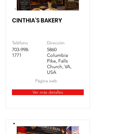
CINTHIA'S BAKERY
Teléfono
Dirección
703-998-
5860
1771
Columbia
Pike, Falls
Church, VA,
USA
Página web
Ver más detalles