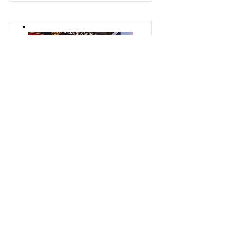
VICTOR'S GRILL - FALLS
CHURCH
Planchitas, lomo montado, pique
macho, parrillada
Teléfono
Dirección
703-573-
7634 Route
4161
29, Falls
Church, VA,
USA
Página web