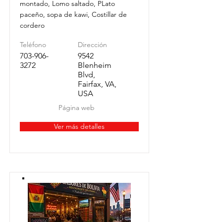
montado, Lomo saltado, PLato
paceño, sopa de kawi, Costillar de
cordero
Teléfono
Dirección
703-906-
9542
3272
Blenheim
Blvd,
Fairfax, VA,
USA
Página web
Ver más detalles