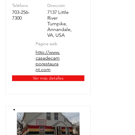
Teléfono
Dirección
703-256-
7137 Little
7300
River
Turnpike,
Annandale,
VA, USA
Página web
http://www.
casadecam
porestaura
nt.com
Ver más detalles