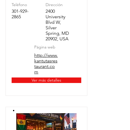
Teléfono
Dirección
301-929-
2400
2865
University
Blvd W,
Silver
Spring, MD
20902, USA
Página web
http://www.
kantutasres
taurant.co
m
Ver más detalles