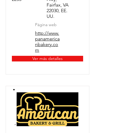
Fairfax, VA
22030, EE.
UU.
Página web
http://www.
panamerica
nbakery.co
m
Ver más detalles