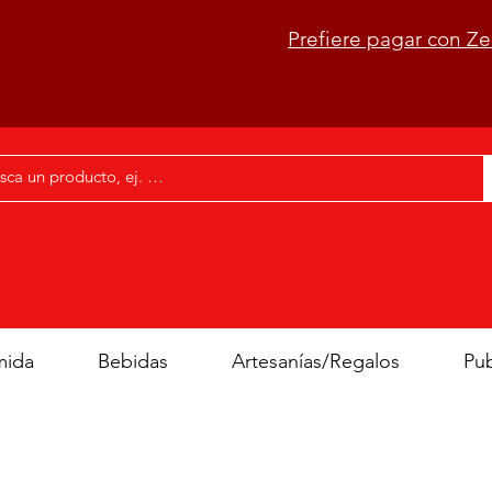
Prefiere pagar con Ze
ida
Bebidas
Artesanías/Regalos
Pub