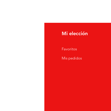
fo
Mi elección
Q
Favoritos
erca de
Mis pedidos
nción al cliente
icaciones