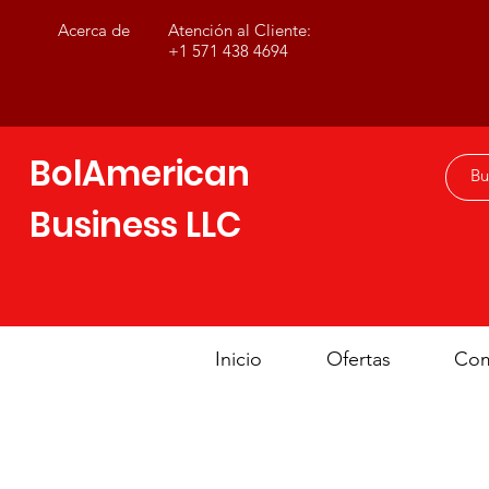
Acerca de
Atención al Cliente:
+1 571 438 4694
BolAmerican
Business LLC
Inicio
Ofertas
Com